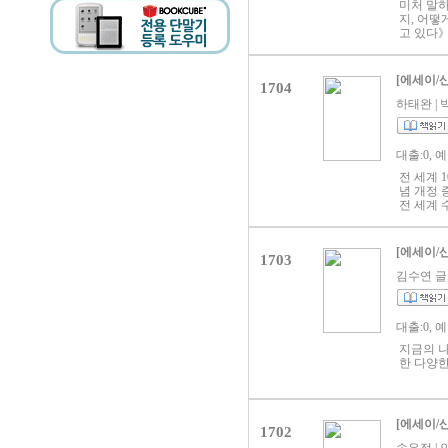
에는 여행
미처 말하
MBTI의
기 위한 
지, 어떻
볼 수 있
솔직 담백
고 있다》
나갈 수 
는 한 마
사랑을 받
일반적인
험한 사
[에세이/
1704
이름 아래
롭게 쓸 
하태완 | 빅
는 원동력
어둔 마음
등 그 사
대출:0, 
있는 마음
내용으로 
전 세계 
구와의 사
념 개정 
긴 모든 
전 세계 
아 고백하
하여 새롭
중한 한마
으로 선정
하는 나 
은 책“,
[에세이/
1703
사랑에 보
응원을 담
김수연 글, 
깊어진 언
름답고 가
는 조용한
대출:0, 
는 이에게
지금의 
한 다양한
[에세이/
1702