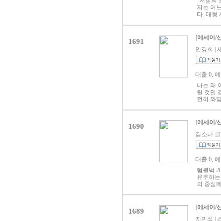
“서점의 
을 아는 
토피아 자
을 집필했
지는 어느
을 잊지 
물들은 두
색다른 
다. 대형
채식지향주
은 이야기
선사해줄 
들에게 사
에 저항
세계로 향
해놓은 자
“혼자서,
연의 순간
에 잠겨버
걷는다. 
[에세이/
에 많이 
1691
온갖 오
이라지만,
이야기의 
었다. 왜
안경희 | 새
리에게 또
는 동료
점에서 시
로잰느, 
소중한 책
한데 모이
나은 사람
는 생각을
고파는 곳
다… 그
의 만남도
대출:0, 
빛은 독자
은… 작
라고 소개
동네서점을
곳에 깃들
나는 왜 
는 목소리
날 것이다
일들에 대
릴 것만 
정 있는 
조금 설레
전혀 와닿
을 헤아리
내는 사람
아버리고 
아들인다.
‘자신의 
치열해지
여덟 살의
달렸는지
두 조금씩
기쁨까지
[에세이/
1690
들은 저자
야기』는 
사한다. 
경험자이
김소나 글, 
다. 그가
들어하는
번이고 펼
느껴진다
와 김하나
과 우울함
대출:0, 
김영민 교
은 상태라
블로그에 
텀블벅 2
고를 “근
유추하는 
다. “그
의 중심에
쓰지 않는
MBTI의
부정하는 
발하다. 
한 경험이
감각 S)
[에세이/
1689
어떤 사람
에서 가장
지민석 | 스