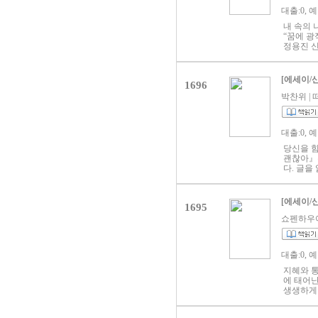
단순한 그
대출:0, 
‘어른들을
어보지 못
내 속의 
다”고 말
“꿈에 광
위해, ‘
정용진 신
장해온 어
어쩌면 여
블로그 6
들을 위한
원대의 빚
[에세이/
단정히 쌓
1696
회일 저자
오며 몇 
전적 성장
박찬위 | 떠
어른들이
장 마인드
이야기한다
《이제 시
가 “오래
전의 태도
대출:0, 
전서평단 
움들을 이
원하는 방
어도, 시
당신을 
태어나는 
고, 자유
괜찮아』는
스로는 지
많은 분들
다. 글을
을 둘러싼
한다. 쉬
나가는 중
같은 책이
채로운 ‘
기할 것이
[에세이/
과 글로 
1695
글을 썼으
쇼펜하우어 |
을 지켜보
글에는 ‘
지 ‘변수
태어나기로
대출:0, 
속에서 수
지혜와 통
〈태어나기
에 태어난
는 저자가
생생하게 
한 많은 
시간을 
다. 꼭 
이처럼 
쪽은》과 