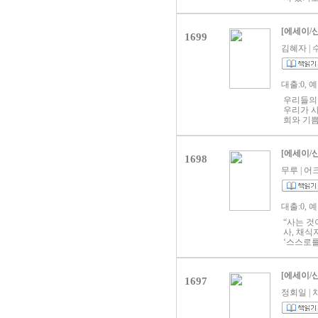
다. 늘 
쳐 요리는
께 살아 
시 세끼를
라는 믿음
상 같은 
[에세이/
유효한 생
1699
이어지는 
필로그 _
감을 느껴
김혜자 | 수
작은 도전
명을 모은
저자는 
연재 글에
의 과거와
한 식탁 
이야기가 
대출:0, 
파트너와 
들 수 있
우리들의 
그의 레시
우리가 사
부담으로 
희와 기쁨
밥 요리들
수백 번 
받아들이고
기 잘한
하는 고켄
이지만 그
[에세이/
한다. 한
1698
다 그것이
어조로 우
절망적이더
무루 | 어크
려진 집밥
음을 생각
의 연기 
마’라는 
대출:0, 
모르든, 
뭉클해진
“사는 것
사, 채
‘스스로를
받지만 무
《여자 둘
통과 슬픔
[에세이/
1697
는 진귀한
것이 좋다
정회일 | 차
상한 사람
으로 살아