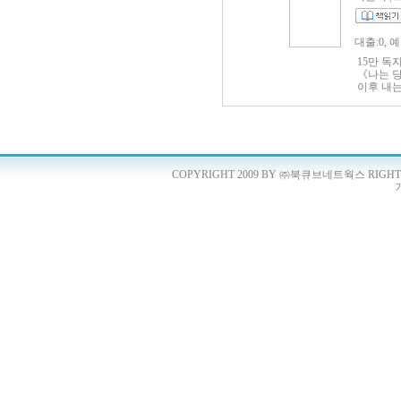
이집이다.
내용으로 
형으로 변
대출:0, 
에 어렵게
다.
15만 독
《나는 
이후 내는
의 뜨거
쾌하고 단
태도의 중
의 삶이
금을 열
따스한 시
COPYRIGHT 2009 BY ㈜북큐브네트웍스 RIGHTS 
자신의 마
미루지 말