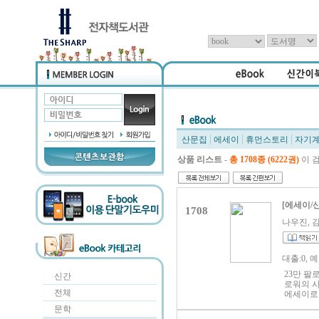
산문집
에세이
휴먼스토리
자기
상품 리스트
-
총 1708종 (6222권)
이 
[에세이/
1708
나우진, 김준
대출:0, 
23만 팔
신간
로워의 사
전체
에세이로 
러’들을 
문학
있게 MB