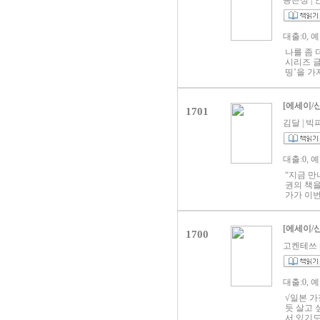
송은정 | 인
대출:0, 
나를 좀 
시리즈 글
띵’을 
음에서 출
아직 그 
기, 자신
[에세이/
1701
좋아서 시
야기들이 
김달 | 빅피
이프를 즐
내고 싶은
만 내가 
대출:0, 
에도 기쁜
일하는 
“지금 만
었던 송은
권의 책
에세이다.
가가 이번
작조차 할
만 골라내
시마다 혼
담겨 있어
을 낱낱이
만남과 이
[에세이/
귀여움을 
1700
로 그 문
프가 내면
해결할 수
고켄테쓰 | 
르게 존재
구할 수는
게 맞는 
대출:0, 
내뿜는 생
손으로 만
√일본 가
름과 특징
듯 살고 
고 그 이
서 있기도