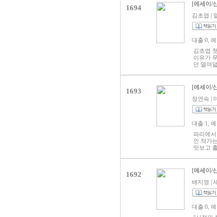
첫 저서
을, “누
[에세이/
1694
라고 할 
며 누구
평을 받았
김초엽 | 열
않고 “잠
다.
금씩 이상
한 사람
코의 애
대출:0, 
스레 바라
더길 만들
김초엽 첫
며 동시에
이유가 무
했다… 그
던 열여덟
고 어떤 
며 그 안
마음은 ‘
기분, 그
〈실은 한
기로 이어
[에세이/
1693
되고자 하
쓰는 사람
어 보이지
“한 사람
정연숙 | 미
읽으며 
기들”. 
슴을 입고
출발점이 
선언한다.
작 초기부
대출:1, 
않는 것들
의 여정’
지들’, 
과학과 작
파리에서
다 저자는
다면 마주
인 작가는
들이 존재
있을지 모
맛보고 홀
다워질지도
되었다. 
질문이 내
신하지 않
말을 들었
서 말하는
그렇게 이
적으로 ‘
롭게 펼쳐
[에세이/
나기를” 
못했다. 
1692
이로 하여
를 바라는
금씩 현실
파리의 어
배지영 | 새
어’라거나
민과 시
일상의 단
다.”(4
은 “어떤
럼 반짝이
노인이 될
하지만, 
하나였다.
규정하기 
대출:0, 
(「순례자
다양한 언
을 가르치
가야만 하
국에 돌아