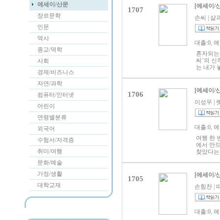
지의 MB
에세이/산문
[에세이/
1707
행동을 
장르문학
있을 것이
손씨 | 삶과
적으로 표
인문
형과 친구
하기 위한
역사
대출:0, 
람과 함께
종교/역학
인지 적극
혼자되는 
가 되고 
씨’의 신
사회
는 그대로
는 내가 
경제/비즈니스
렵지 않게
날수록, 
나이나 직
들〉에서
자연/과학
너무 지나
서 이야기
[에세이/
을 이해하
1706
컴퓨터/인터넷
개가 끄
은 캐릭터
하며, 연
이성우 | 렛
어린이
적인 관계
〈거리를 
확히 인지
단한 소재
연령별분류
에 진심인
위로도 하
대출:0, 
‘MBTI 
외국어
하고 뜨끔
고(T)-감
여행 한 
수험서/자격증
상황을 살
에서 만드
신의 MB
취미/여행
찾았다는 
을 귀여운
한다. 이
릭터는 각
문화/예술
행 한 번
하다. 사
다. 고1
가정/생활
[에세이/
등을 설명
1705
여행을 자
MBTI와
대학교재
했다. 그 
손힘찬 | 떠
지하는 데
‘노동, 
대해 가지
내식당, 
를 구성해
험’이 진
게끔 했다
대출:0, 
된 여행 
면?’ ‘