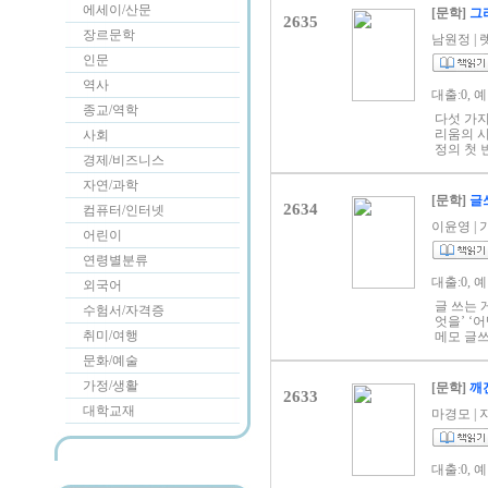
를 읽는 
에세이/산문
[문학]
그
2635
는 왜 보
장르문학
저자는 사
남원정 | 렛
음은 사지
인문
눈물과 위
어날 여자
역사
대출:0, 
종교/역학
다섯 가지의
리움의 시
사회
정의 첫 
경제/비즈니스
고 마음속
‘순간’이
자연/과학
남아 우리
[문학]
글쓰
2634
컴퓨터/인터넷
이윤영 | 가
어린이
연령별분류
대출:0, 
외국어
글 쓰는 
수험서/자격증
엇을’ ‘
취미/여행
메모 글쓰
현하고 알
문화/예술
저자가 
을 사고 
가정/생활
[문학]
깨
2633
터 턱 막
대학교재
마음에 들
마경모 | 지
워요. 쉽
장 자주 
에 접근할
대출:0, 
있게 말하