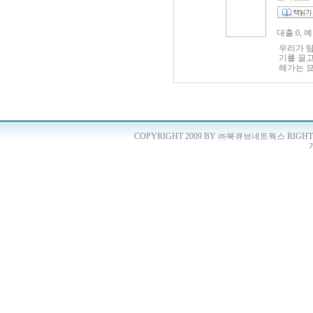
대출:0, 
우리가 
기를 끌고
해가는 
리는 것일
에서 출
통해 일
펴내게 되
품서부터 
으로, 이
COPYRIGHT 2009 BY ㈜북큐브네트웍스 RIGHTS 
리즈에서
추리소설
제강점기
다수의 작
지, 그리
게 변형되
선정하여 
가독성을
의 문학사
작가의 상
아니라 일
설들의 향
있으며, 
로 한 일
적인 작
준다. 〈
미처 정
한 오카모
순문학 작