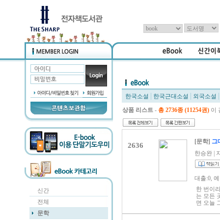
한국소설
한국근대소설
외국소설
상품 리스트
-
총 2736종 (11254권)
이 
[문학]
그
2636
한승완 | 지
대출:0, 
한 번이라
신간
는 모든 
전체
면 오늘 
해 보세요
문학
요. 지금