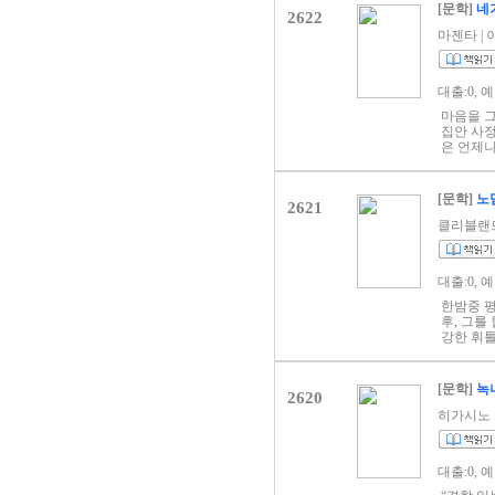
이야기. 
[문학]
네가
2622
신인상 최
간 역행,
마젠타 | 이
만의 세
들 곁을 
야기》는 
대출:0, 
는 기염을
은 날(好
마음을 그
요. 《너
집안 사정
다.”라고
은 언제
둘러싸고 
시간이 걸
존재하지 
또한 마음
억을 구입
다른 이
[문학]
노
으로 기억
2621
져 하루하
청춘들이 
클리블랜드 모
질을 되짚
한편, 바
투성이 청
은 언제나
적이 없다
서 떨어져
대출:0, 
운지 잘 
일이다시
고 있다.
사는 곳도
한밤중 평
치히로는 
음 보지만
후, 그를
나 어찌
혼자가 아
강한 휘틀
나노로봇이
은 이 곳
호를 내어
없으며 존
우연히 
현금과 유
추억에 손
로 빠지게
무런 성과
[문학]
녹
가 그의 
존의 기
2620
수법의 은
보낸다. 
인 핑커튼
히가시노 게이
체를 추
“내가 눈
있다.
비싼 물
늘도 언제
니었다. 
부탁할게.
결국엔 완
대출:0, 
한 것은 
포기하지