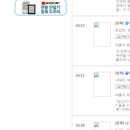
프로그램’
지극히 평
다보면 잠
경에서 잘
쓰고 있는
을』이 
움, 30
람입니다.
싶었던 진
입니다. 
[문학]
꿈
2632
감사합니다
랍니다. 
문갑연 | 청
대출:0, 
각 문학지
쳐버릴 수
올리려 
[문학]
끝
2631
나태주, 배정
대출:0, 
“당신이 
* 풀꽃 
록! 대한
머물며 
는, 작고
지 남겨두
[문학]
나
2630
만든 나태
치는 마음