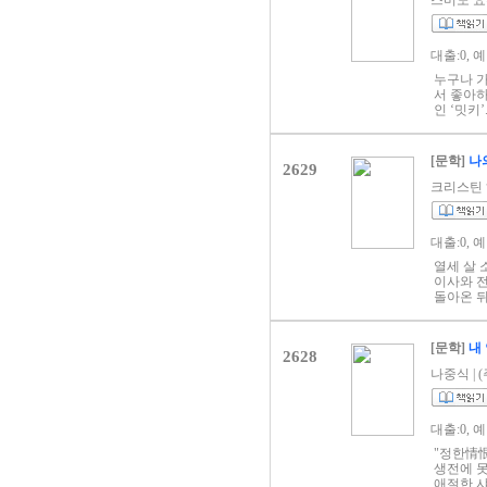
스미노 요루 
상… 특별
시를 손으
하고 오늘
대출:0, 
인생을 
참 좋다.
누구나 가
가장 고요
서 좋아하
을 포근하
인 ‘밋키
있다. 꼭
골라서 하
쓰면 된다
다섯 친구
피와 추
는 안타까
[문학]
나
를 잊은 
2629
번에도 
크리스틴 해나
받고 있는
아줄 것이
태주 시인
대출:0, 
시인과 나
람 ‘나태
열세 살 
인생의 출
이사와 
같다. 시
돌아온 뒤
으로 만들
와 친구
삶을 더 
하고 지
되고 짐짓
자신과 가
[문학]
내 
시기 바랍
2628
이 이루어
입니다.’
터의 땅을
나중식 | (
라와 레
하고 아름
알래스카
대출:0, 
한 정신
협적인 
"정한情
나가기 시
생전에 못
의 작가 
애절한 