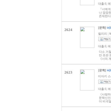
홀한 발걸
과도해 극
대출:0, 
분 좋은 
방치할 
수 없는 
로 혼란스
『너에게
워질 것이
보며 레
나 깜깜한
뉘어 있다
라고는 
존재한다 
쓰면 된다
의 가정이
상에서 살아
리그라퍼
없다는 사
음》에 이
어 소녀의
[문학]
너
머금은 
2624
의 자연
심하게 하
자신이 살
릴리리 | 북
른 재미는
이 고요할
〈부탁〉 
렇지 않은
의 필사가
는 십이 
대출:0, 
을 활짝 
그린 이 
그 대상은
환경 속
다소 거
있다. 
을 인정
만 초판 
워한다. 
시 영화화
《너의 계
직하고 꾸
죽음 그
에 우리는
는 인물 
에서만 만
이 내리면
[문학]
너
축되어 있
2623
랗게 연
세상은 얼
서도 조금
미아키 스가루
단 그리움
은 전자책
살아내느
의 수학교
고, 때로
‘죽은 사
코 시들지
대출:0, 
나 다영의
요.” 다
《사랑하는
현주의 친
문학신인상
이상한 소
더 비극일
가진 ‘특
의 여름,
때문에 