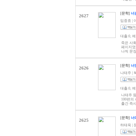
린 소녀의
나를 울
한 존재
밤하늘을
1위에 올
가없이 
[문학]
너는
존 에디터 
2627
서리서리
판매 『나
내 아픈 
임중효 | 아
결정! 스
악보도 
스] 베스
악기도 
을 내놓
울려 퍼
대출:0, 
착하며,
외쳐 볼 
을 그려온
들어 줄 
죽은 사회
를 배경으
밤새 핏
페이지였
속에서 
내 밤이 
나씩 문
직후 아마
- 「5월
아한다는 
사랑한 독
이 많았
자연, 세
걸듯이 
[문학]
너
라는 장소
2626
책의 문장
야성의 
한 듯 다
나태주 | 북
다. 암흑
습이 걷히
다움이나 
을 내다볼
대출:0, 
다. 알래
나태주 등단
후 예전의
100편의
그와 함께
출간 즉시
코라는 집
《끝까지 
현실이 되
한 시를 
사실을 알
포함하여 
엄마는 
[문학]
너
2625
무르익은 
름다운 
가 사랑하
하태욱 | 문
알래스카
도 특별하
연약한 정
렁이게 한
거운 마