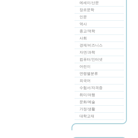
에세이/산문
장르문학
인문
역사
종교/역학
사회
경제/비즈니스
자연/과학
컴퓨터/인터넷
어린이
연령별분류
외국어
수험서/자격증
취미/여행
문화/예술
가정/생활
대학교재