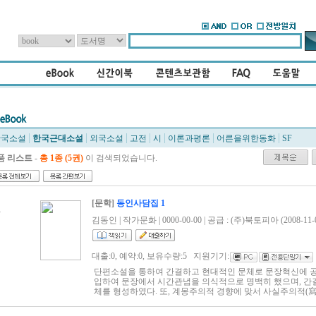
한국소설
한국근대소설
외국소설
고전
시
이론과평론
어른을위한동화
SF
품 리스트
-
총 1종 (5권)
이 검색되었습니다.
[문학]
동인사담집 1
1
김동인 | 작가문화 | 0000-00-00 | 공급 : (주)북토피아 (2008-11-
대출:0, 예약:0, 보유수량:5 지원기기:
단편소설을 통하여 간결하고 현대적인 문체로 문장혁신에 
입하여 문장에서 시간관념을 의식적으로 명백히 했으며, 간
체를 형성하였다. 또, 계몽주의적 경향에 맞서 사실주의적(
예술지상주의(藝術至上主義)를 표방하고 순수문학 운동을 