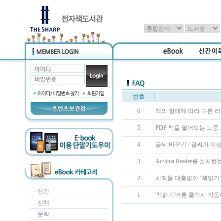
번호
6
책의 형태에 따라 다른 
5
PDF 책을 열어보는 도중
4
글씨 바꾸기 / 글씨가 
3
Acrobat Reader를 
2
서적을 대출받아 ‘책읽기
신간
1
'책읽기'버튼 클릭시 작동
전체
문학