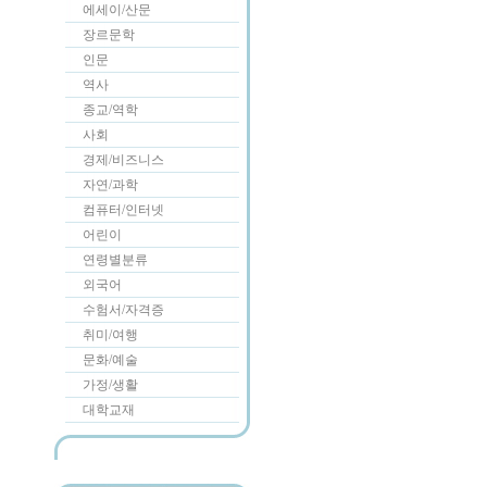
에세이/산문
장르문학
인문
역사
종교/역학
사회
경제/비즈니스
자연/과학
컴퓨터/인터넷
어린이
연령별분류
외국어
수험서/자격증
취미/여행
문화/예술
가정/생활
대학교재