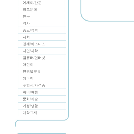
에세이/산문
장르문학
인문
역사
종교/역학
사회
경제/비즈니스
자연/과학
컴퓨터/인터넷
어린이
연령별분류
외국어
수험서/자격증
취미/여행
문화/예술
가정/생활
대학교재